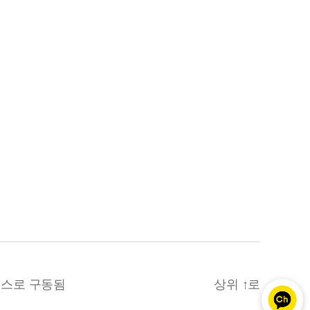
스로 구동됨
상위
↑
로