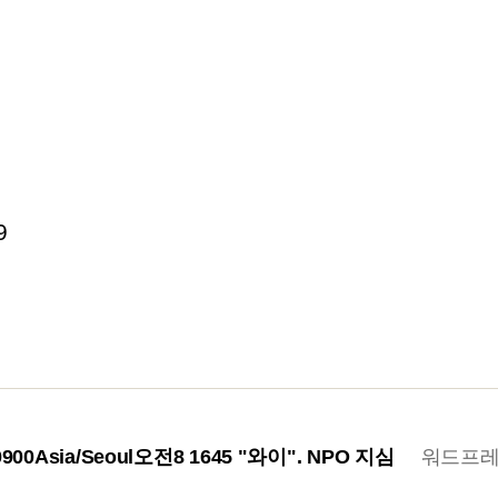
9
 +0900Asia/Seoul오전8 1645 "와이".
NPO 지심
워드프레