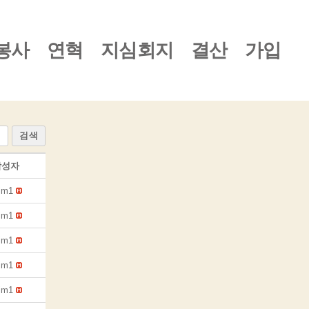
봉사
연혁
지심회지
결산
가입
검색
작성자
sim1
sim1
sim1
sim1
sim1