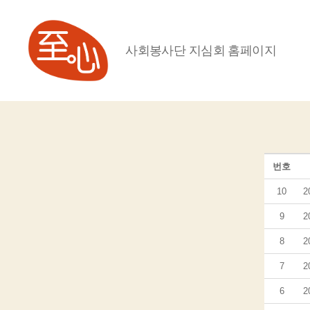
사회봉사단 지심회 홈페이지
NPO
지
심
번호
10
2
9
2
8
2
7
2
6